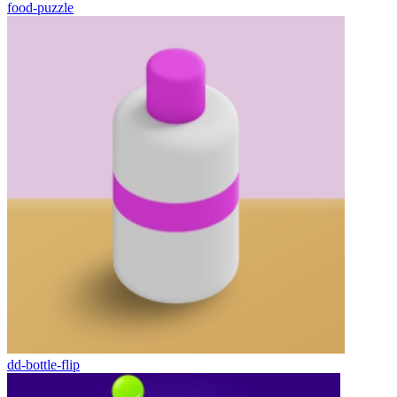
food-puzzle
dd-bottle-flip