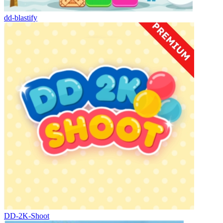
dd-blastify
DD-2K-Shoot